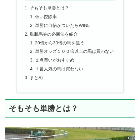
そもそも単勝とは？
低い控除率
単勝に自信がついたらWIN5
単勝馬券の必勝法を紹介
20倍から30倍の馬を狙う
単勝オッズ１００倍以上の馬は買わない
１点買いがおすすめ
１番人気の馬は買わない
まとめ
そもそも単勝とは？