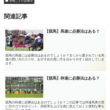
券種ごとの必勝法
関連記事
【競馬】馬連に必勝法はある？
券種ごとの必勝法
競馬の馬連には必勝法はあるのでしょうか？古くから愛されている馬
連の買い方のコツや、おすすめの買い方を分かりやすく紹介していき
ます。
【競馬】枠連に必勝法はある？
券種ごとの必勝法
競馬の枠連に必勝法はあるのでしょうか？この記事では枠連馬券の買
い方のコツやポイント、回収率を上げる為に覚えておくと便利な事を