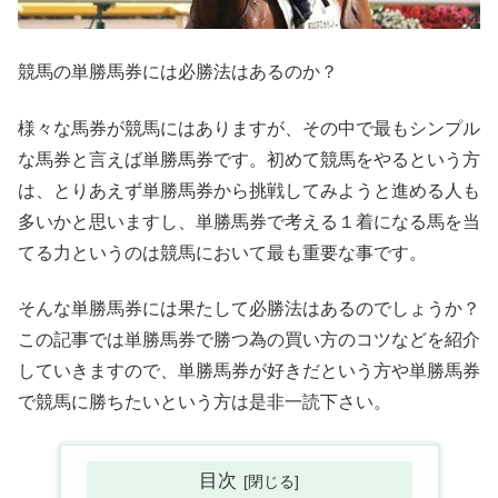
競馬の単勝馬券には必勝法はあるのか？
様々な馬券が競馬にはありますが、その中で最もシンプル
な馬券と言えば単勝馬券です。初めて競馬をやるという方
は、とりあえず単勝馬券から挑戦してみようと進める人も
多いかと思いますし、単勝馬券で考える１着になる馬を当
てる力というのは競馬において最も重要な事です。
そんな単勝馬券には果たして必勝法はあるのでしょうか？
この記事では単勝馬券で勝つ為の買い方のコツなどを紹介
していきますので、単勝馬券が好きだという方や単勝馬券
で競馬に勝ちたいという方は是非一読下さい。
目次