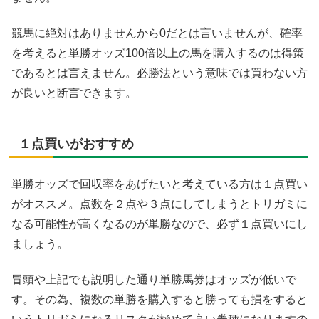
競馬に絶対はありませんから0だとは言いませんが、確率
を考えると単勝オッズ100倍以上の馬を購入するのは得策
であるとは言えません。必勝法という意味では買わない方
が良いと断言できます。
１点買いがおすすめ
単勝オッズで回収率をあげたいと考えている方は１点買い
がオススメ。点数を２点や３点にしてしまうとトリガミに
なる可能性が高くなるのが単勝なので、必ず１点買いにし
ましょう。
冒頭や上記でも説明した通り単勝馬券はオッズが低いで
す。その為、複数の単勝を購入すると勝っても損をすると