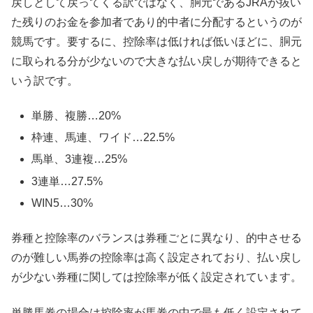
戻しとして戻ってくる訳ではなく、胴元であるJRAが抜い
た残りのお金を参加者であり的中者に分配するというのが
競馬です。要するに、控除率は低ければ低いほどに、胴元
に取られる分が少ないので大きな払い戻しが期待できると
いう訳です。
単勝、複勝…20%
枠連、馬連、ワイド…22.5%
馬単、3連複…25%
3連単…27.5%
WIN5…30%
券種と控除率のバランスは券種ごとに異なり、的中させる
のが難しい馬券の控除率は高く設定されており、払い戻し
が少ない券種に関しては控除率が低く設定されています。
単勝馬券の場合は控除率が馬券の中で最も低く設定されて