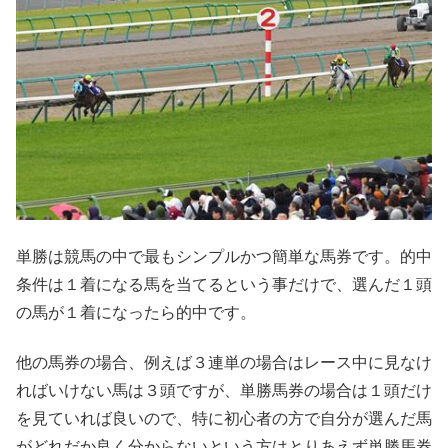
単勝は競馬の中で最もシンプルかつ簡単な馬券です。的中
条件は１着になる馬を当てるという事だけで、選んだ１頭
の馬が１着になったら的中です。
他の馬券の場合、例えば３連単の場合はレース中に見なけ
ればいけない馬は３頭ですが、単勝馬券の場合は１頭だけ
を見ていれば良いので、特に初心者の方で自分が選んだ馬
がどれだか良く分からないという方はとりあえず単勝馬券