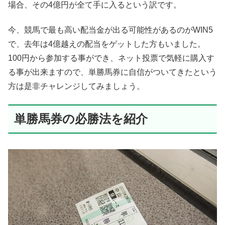
場合、その4億円が全て手に入るという訳です。
今、競馬で最も高い配当金が出る可能性があるのがWIN5
で、去年は4億越えの配当をゲットした方もいました。
100円から参加する事ができ、ネット投票で気軽に購入す
る事が出来ますので、単勝馬券に自信がついてきたという
方は是非チャレンジしてみましょう。
単勝馬券の必勝法を紹介