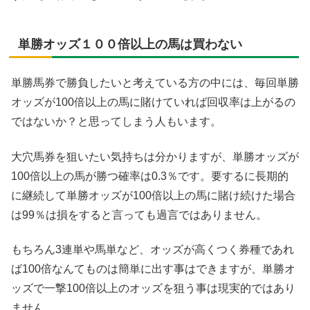
単勝オッズ１００倍以上の馬は買わない
単勝馬券で勝負したいと考えている方の中には、毎回単勝
オッズが100倍以上の馬に賭けていれば回収率は上がるの
ではないか？と思ってしまう人もいます。
大穴馬券を狙いたい気持ちは分かりますが、単勝オッズが
100倍以上の馬が勝つ確率は0.3％です。要するに長期的
に継続して単勝オッズが100倍以上の馬に賭け続けた場合
は99％は損をすると言っても過言ではありません。
もちろん3連単や馬単など、オッズが高くつく券種であれ
ば100倍なんてものは簡単に出す事はできますが、単勝オ
ッズで一撃100倍以上のオッズを狙う事は現実的ではあり
ません。