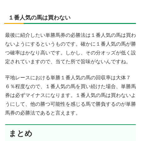
１番人気の馬は買わない
最後に紹介したい単勝馬券の必勝法は１番人気の馬は買わ
ないようにするというものです。確かに１番人気の馬が勝
つ確率はかなり高いです。しかし、その分オッズが低く設
定されていますので、当てた所で旨味がないんですね。
平地レースにおける単勝１番人気の馬の回収率は大体７
６％程度なので、１番人気の馬を買い続けた場合、単勝馬
券は必ずマイナスになります。１番人気の馬は買わないよ
うにして、他の勝つ可能性を感じる馬で勝負するのが単勝
馬券の必勝法であると言えます。
まとめ