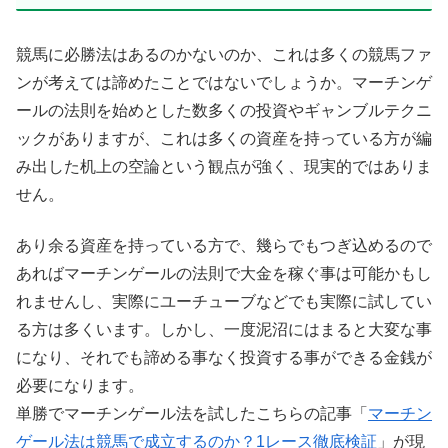
競馬に必勝法はあるのかないのか、これは多くの競馬ファ
ンが考えては諦めたことではないでしょうか。マーチンゲ
ールの法則を始めとした数多くの投資やギャンブルテクニ
ックがありますが、これは多くの資産を持っている方が編
み出した机上の空論という観点が強く、現実的ではありま
せん。
あり余る資産を持っている方で、幾らでもつぎ込めるので
あればマーチンゲールの法則で大金を稼ぐ事は可能かもし
れませんし、実際にユーチューブなどでも実際に試してい
る方は多くいます。しかし、一度泥沼にはまると大変な事
になり、それでも諦める事なく投資する事ができる金銭が
必要になります。
単勝でマーチンゲール法を試したこちらの記事「
マーチン
ゲール法は競馬で成立するのか？1レース徹底検証
」が現