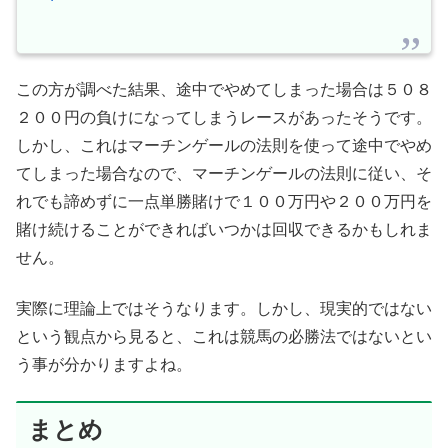
この方が調べた結果、途中でやめてしまった場合は５０８
２００円の負けになってしまうレースがあったそうです。
しかし、これはマーチンゲールの法則を使って途中でやめ
てしまった場合なので、マーチンゲールの法則に従い、そ
れでも諦めずに一点単勝賭けで１００万円や２００万円を
賭け続けることができればいつかは回収できるかもしれま
せん。
実際に理論上ではそうなります。しかし、現実的ではない
という観点から見ると、これは競馬の必勝法ではないとい
う事が分かりますよね。
まとめ