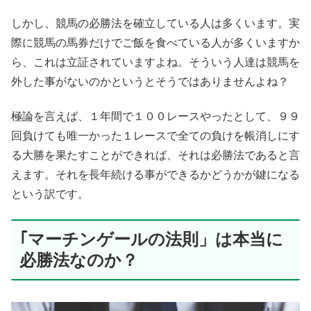
しかし、競馬の必勝法を確立している人は多くいます。実
際に競馬の馬券だけでご飯を食べている人が多くいますか
ら、これは立証されていますよね。そういう人達は競馬を
外した事がないのかというとそうではありませんよね？
極論を言えば、１年間で１００レースやったとして、９９
回負けても唯一かった１レースで全ての負けを帳消しにす
る大勝を果たすことができれば、それは必勝法であると言
えます。それを長年続ける事ができるかどうかが鍵になる
という訳です。
｢マーチンゲールの法則」は本当に
必勝法なのか？