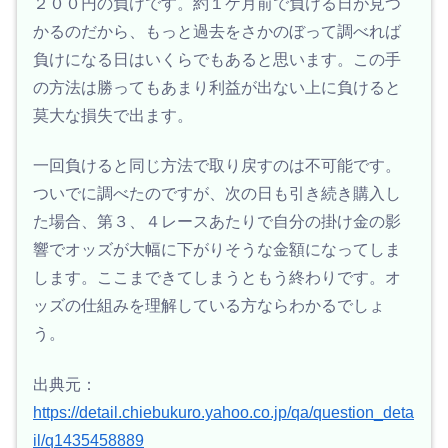
２００円の負けです。約１ケ月前で負ける日が見つ
かるのだから、もっと過去をさかのぼって調べれば
負けになる日はいくらでもあると思います。この手
の方法は勝ってもあまり利益が出ない上に負けると
莫大な損失で出ます。
一回負けると同じ方法で取り戻すのは不可能です。
ついでに調べたのですが、次の日も引き続き購入し
た場合、第３、４レースあたりで自分の掛け金の影
響でオッズが大幅に下がりそうな金額になってしま
します。ここまできてしまうともう終わりです。オ
ッズの仕組みを理解している方ならわかるでしょ
う。
出典元：
https://detail.chiebukuro.yahoo.co.jp/qa/question_deta
il/q1435458889